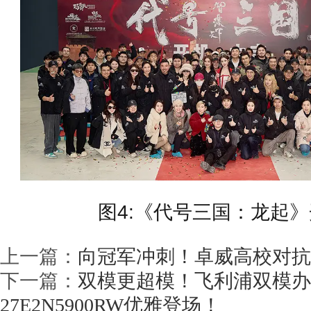
图4:《代号三国：龙起
上一篇：
向冠军冲刺！卓威高校对抗
下一篇：
双模更超模！飞利浦双模办
27E2N5900RW优雅登场！