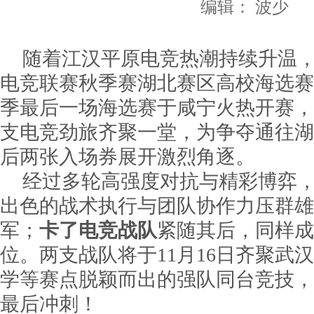
编辑： 波少
随着江汉平原电竞热潮持续升温，2
电竞联赛秋季赛湖北赛区高校海选赛
季最后一场海选赛于咸宁火热开赛，
支电竞劲旅齐聚一堂，为争夺通往湖
后两张入场券展开激烈角逐。
经过多轮高强度对抗与精彩博弈
出色的战术执行与团队协作力压群雄
军；
卡了电竞战队
紧随其后，同样成
位。两支战队将于11月16日齐聚武
学等赛点脱颖而出的强队同台竞技，
最后冲刺！