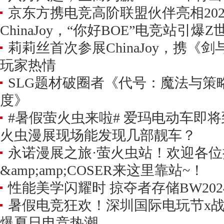
京东方携电竞高阶联盟伙伴亮相202
ChinaJoy，“你好BOE”电竞站引爆
莉莉丝首次参展ChinaJoy，携《
玩家热情
SLG题材破圈者《代号：魔法与策
度》
#暑假萤火虫来啦# 爱玛电动车即将
火虫漫展现场能发现几部靓车？
永诺漫展之旅·萤火虫站！欢迎各位
&amp;amp;COSER来这里靠站~！
性能美学闪耀时 掠夺者存储BW20
暑假电竞狂欢！深圳国际电玩节x
爆夏日电竞热潮