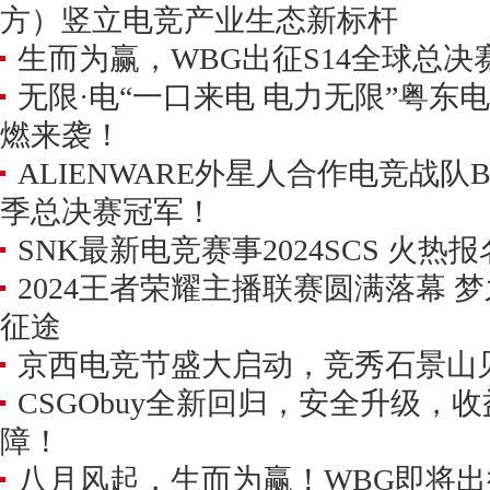
方）竖立电竞产业生态新标杆
生而为赢，WBG出征S14全球总决
无限·电“一口来电 电力无限”粤东
燃来袭！
ALIENWARE外星人合作电竞战队
季总决赛冠军！
SNK最新电竞赛事2024SCS 火热
2024王者荣耀主播联赛圆满落幕 梦
征途
京西电竞节盛大启动，竞秀石景山
CSGObuy全新回归，安全升级，
障！
八月风起，生而为赢！WBG即将出